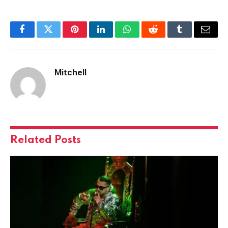
Facebook
Twitter
Pinterest
LinkedIn
WhatsApp
Reddit
Tumblr
Email
Mitchell
Related
Posts