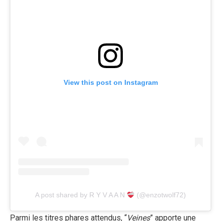
View this post on Instagram
A post shared by R Y V A A N
(@enzotwolf72)
Parmi les titres phares attendus, “
Veines
” apporte une