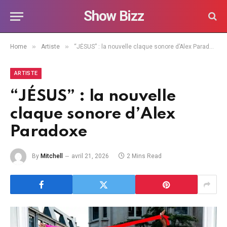
Show Bizz
»
»
Home
Artiste
“JÉSUS” : la nouvelle claque sonore d’Alex Paradoxe
ARTISTE
“JÉSUS” : la nouvelle
claque sonore d’Alex
Paradoxe
By
Mitchell
avril 21, 2026
2 Mins Read