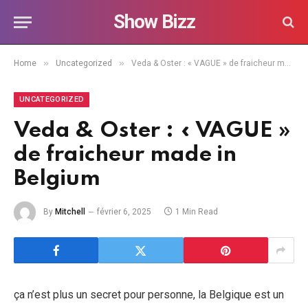
Show Bizz
»
»
Home
Uncategorized
Veda & Oster : « VAGUE » de fraicheur made in Belgium
UNCATEGORIZED
Veda & Oster : « VAGUE »
de fraicheur made in
Belgium
By
Mitchell
février 6, 2025
1 Min Read
ça n’est plus un secret pour personne, la Belgique est un